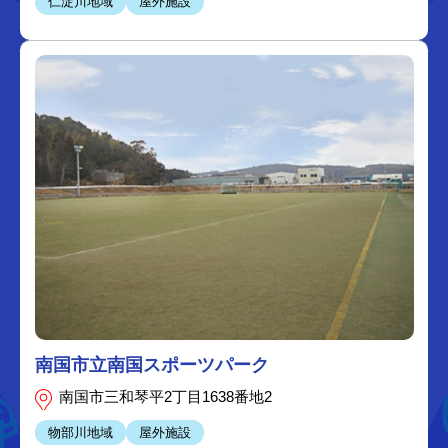
仁淀川地域
屋外施設
南国市立南国スポーツパーク
南国市三和琴平2丁目1638番地2
物部川地域
屋外施設