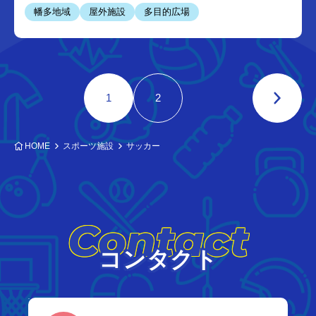
幡多地域
屋外施設
多目的広場
1
2
HOME
スポーツ施設
サッカー
Contact
コンタクト