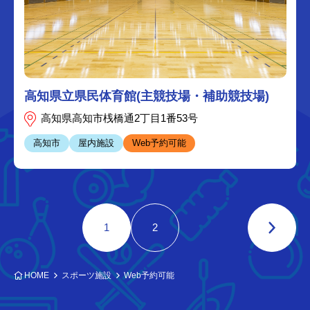
高知県立県民体育館(主競技場・補助競技場)
高知県高知市桟橋通2丁目1番53号
高知市
屋内施設
Web予約可能
1
2
HOME
スポーツ施設
Web予約可能