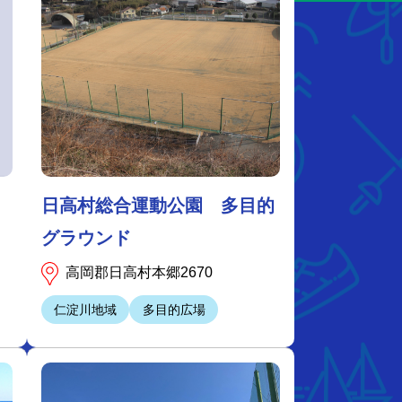
日高村総合運動公園 多目的
グラウンド
高岡郡日高村本郷2670
仁淀川地域
多目的広場