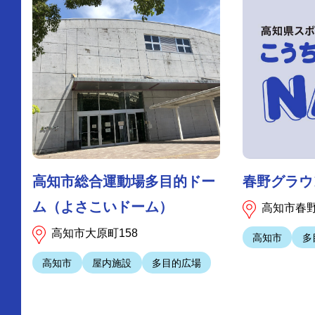
高知市総合運動場多目的ドー
春野グラウ
ム（よさこいドーム）
高知市春野
高知市大原町158
高知市
多
高知市
屋内施設
多目的広場