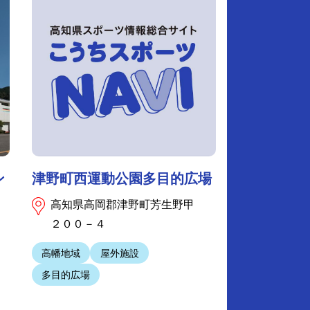
ン
津野町西運動公園多目的広場
高知県高岡郡津野町芳生野甲
２００－４
高幡地域
屋外施設
多目的広場