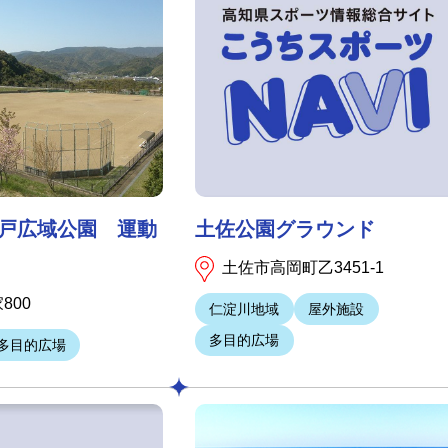
戸広域公園 運動
土佐公園グラウンド
土佐市高岡町乙3451-1
800
仁淀川地域
屋外施設
多目的広場
多目的広場