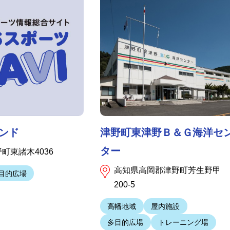
ンド
津野町東津野Ｂ＆Ｇ海洋セ
ター
町東諸木4036
高知県高岡郡津野町芳生野甲
目的広場
200-5
高幡地域
屋内施設
多目的広場
トレーニング場