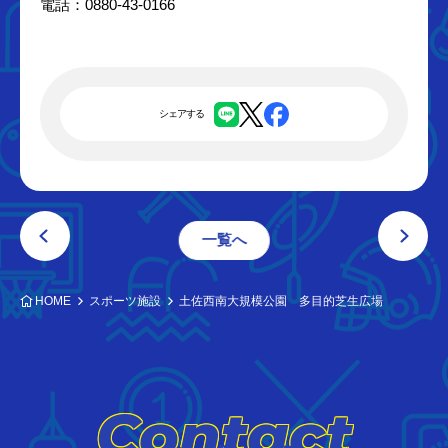
電話：0880-43-0166
シェアする
一覧へ
HOME
スポーツ施設
土佐西南大規模公園 多目的芝生広場
Contact