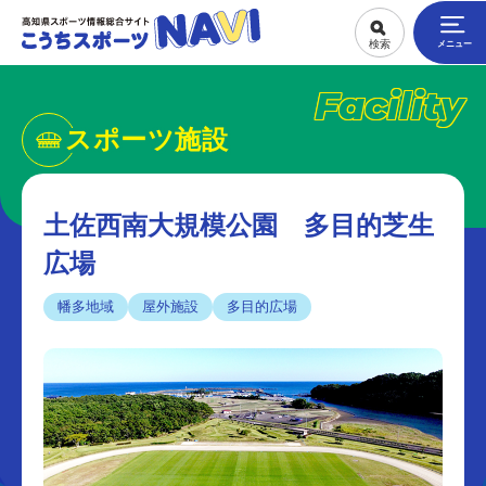
Facility
スポーツ施設
土佐西南大規模公園 多目的芝生
広場
幡多地域
屋外施設
多目的広場