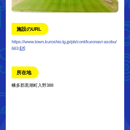
施設のURL
https://www.town.kuroshio.lg.jp/pb/cont/kuronavi-asobu/
663
所在地
幡多郡黒潮町入野388