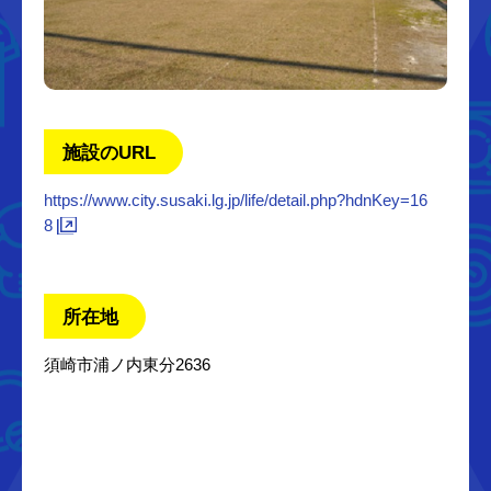
施設のURL
https://www.city.susaki.lg.jp/life/detail.php?hdnKey=16
8
所在地
須崎市浦ノ内東分2636