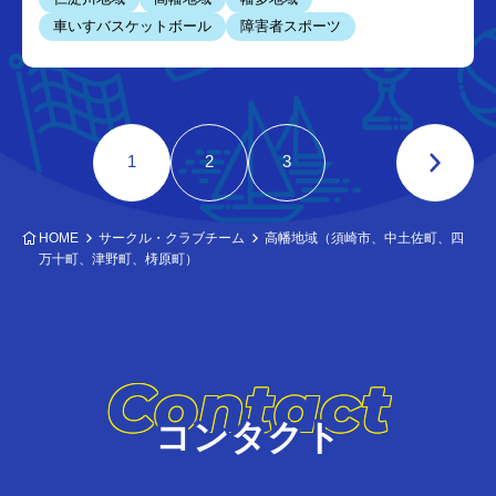
車いすバスケットボール
障害者スポーツ
1
2
3
HOME
サークル・クラブチーム
高幡地域（須崎市、中土佐町、四
万十町、津野町、梼原町）
Contact
コンタクト