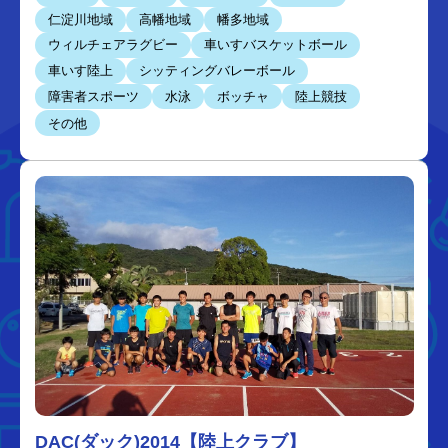
仁淀川地域
高幡地域
幡多地域
ウィルチェアラグビー
車いすバスケットボール
車いす陸上
シッティングバレーボール
障害者スポーツ
水泳
ボッチャ
陸上競技
その他
DAC(ダック)2014【陸上クラブ】