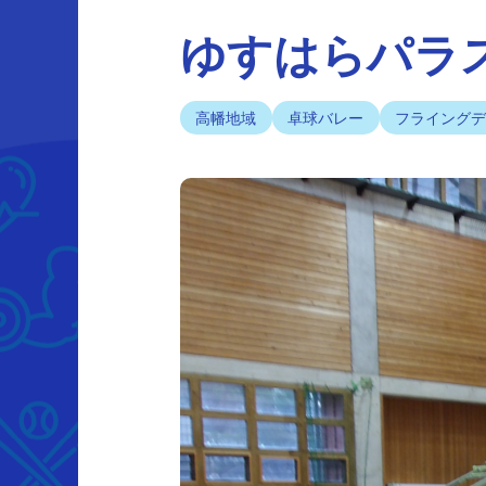
ゆすはらパラ
高幡地域
卓球バレー
フライング