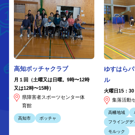
高知ボッチャクラブ
ゆすはらパ
ル
月１回（土曜又は日曜。9時〜12時
又は12時〜15時）
火曜日15：30
県障害者スポーツセンター体
集落活動
育館
高幡地域
高知市
ボッチャ
フライングデ
モルック