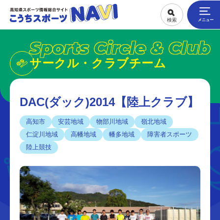
Sports Circle & Club
サークル・クラブチーム
DAC(ダック)2014【陸上クラブ】
高知市
安芸地域
物部川地域
嶺北地域
仁淀川地域
高幡地域
幡多地域
障害者スポーツ
陸上競技