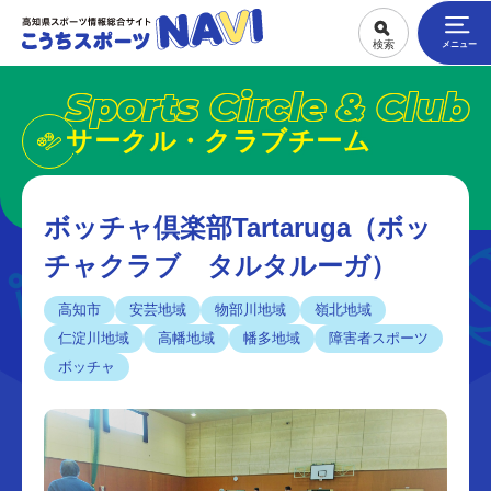
Sports Circle & Club
サークル・クラブチーム
ボッチャ倶楽部Tartaruga（ボッ
チャクラブ タルタルーガ）
高知市
安芸地域
物部川地域
嶺北地域
仁淀川地域
高幡地域
幡多地域
障害者スポーツ
ボッチャ