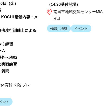
30日（金）
（14:30受付開場）
始
南国市地域交流センターMIA
TIE KOCHI 活動内容・メ
RE!
物部川地域
イベント
覚障害者歩行訓練士による
に歩く練習
ーム
・屋外へ移動
での実戦練習
め・質問
体育館 ２階 プレ
ベント