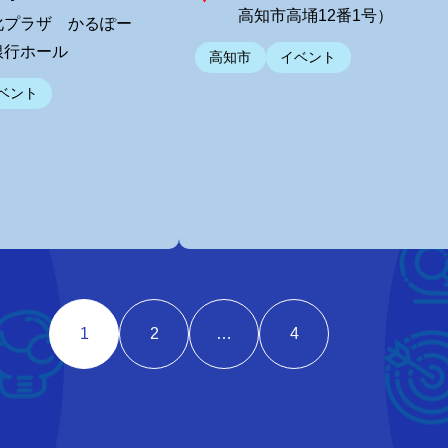
高知市高埇12番1号）
化プラザ かるぽー
銀行ホール
高知市
イベント
ベント
1
2
…
4