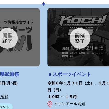
知県武道祭
ｅスポーツイベント
3日(月･祝)
令和８年１月３１日（土）、２月
日（日）
１０時 ～ １８時
武道館
イオンモール高知
ベント