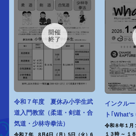
令和７年度 夏休み小学生武
インクルー
道入門教室（柔道・剣道・合
ト｢What’s
気道・少林寺拳法）
令和８年１月
１３時 ～ １
令和７年 8月4日（月）5日（火）6