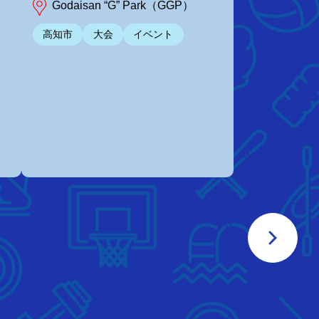
Godaisan “G” Park（GGP）
高知市
大会
イベント