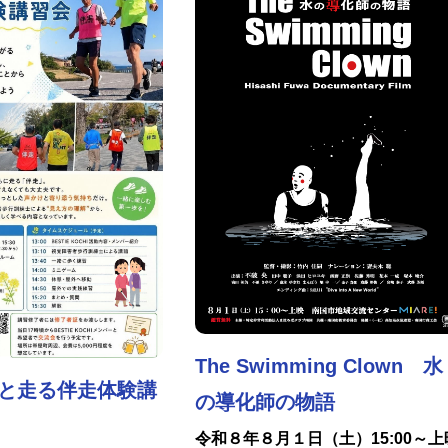
The Swimming Clown 水
と走る伴走体験講
の導化師の物語
令和８年８月１日（土）15:00～上