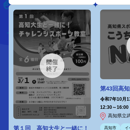
第43回高
令和7年10月1
12:30～16:00
高知県立
第１回 高知大生と一緒に！
高知市
イ