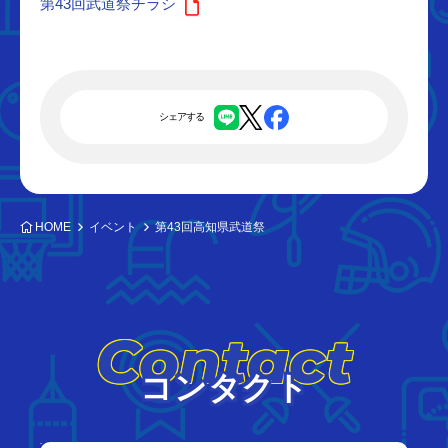
第43回武道祭チラシ
シェアする
HOME
イベント
第43回高知県武道祭
Contact
コンタクト