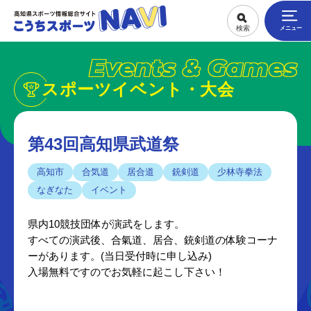
Events & Games
スポーツイベント・大会
第43回高知県武道祭
高知市
合気道
居合道
銃剣道
少林寺拳法
なぎなた
イベント
県内10競技団体が演武をします。
すべての演武後、合氣道、居合、銃剣道の体験コーナ
ーがあります。(当日受付時に申し込み)
入場無料ですのでお気軽に起こし下さい！