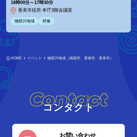
16時00分～17時30分
香美市役所 本庁3階会議室
物部川地域
研修
HOME
イベント
物部川地域（南国市、香南市、香美市）
Contact
コンタクト
お問い合わせ