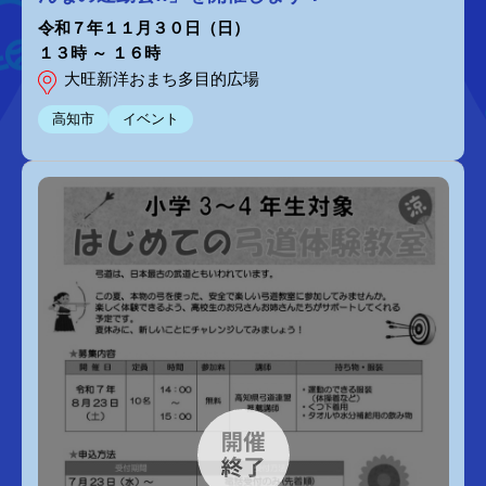
令和７年１１月３０日（日）
１３時 ～ １６時
大旺新洋おまち多目的広場
高知市
イベント