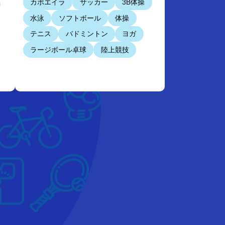
カポエイラ
サッカー
3B体操
水泳
ソフトボール
体操
テニス
バドミントン
ヨガ
ラージボール卓球
陸上競技