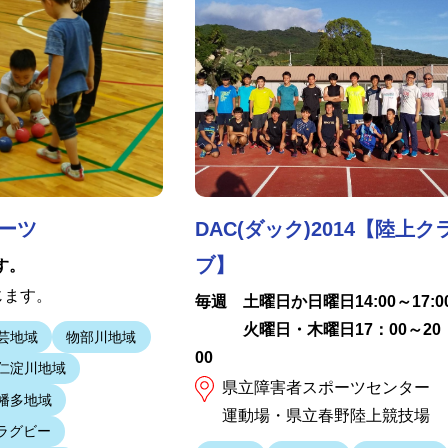
ーツ
DAC(ダック)2014【陸上ク
ブ】
す。
じます。
毎週 土曜日か日曜日14:00～17:0
火曜日・木曜日17：00～20
芸地域
物部川地域
00
仁淀川地域
県立障害者スポーツセンター
幡多地域
運動場・県立春野陸上競技場
ラグビー