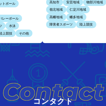
高知市
安芸地域
物部川地域
ットボール
嶺北地域
仁淀川地域
高幡地域
幡多地域
バレーボール
障害者スポーツ
陸上競技
ツ
水泳
陸上競技
その他
Contact
コンタクト