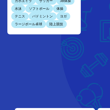
カポエイラ
サッカー
3B体操
水泳
ソフトボール
体操
テニス
バドミントン
ヨガ
ラージボール卓球
陸上競技