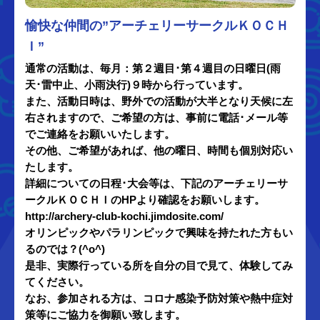
愉快な仲間の”アーチェリーサークルＫＯＣＨ
Ｉ”
通常の活動は、毎月：第２週目･第４週目の日曜日(雨
天･雷中止、小雨決行)９時から行っています。
また、活動日時は、野外での活動が大半となり天候に左
右されますので、ご希望の方は、事前に電話･メール等
でご連絡をお願いいたします。
その他、ご希望があれば、他の曜日、時間も個別対応い
たします。
詳細についての日程･大会等は、下記のアーチェリーサ
ークルＫＯＣＨＩのHPより確認をお願いします。
http://archery-club-kochi.jimdosite.com/
オリンピックやパラリンピックで興味を持たれた方もい
るのでは？(^o^)
是非、実際行っている所を自分の目で見て、体験してみ
てください。
なお、参加される方は、コロナ感染予防対策や熱中症対
策等にご協力を御願い致します。