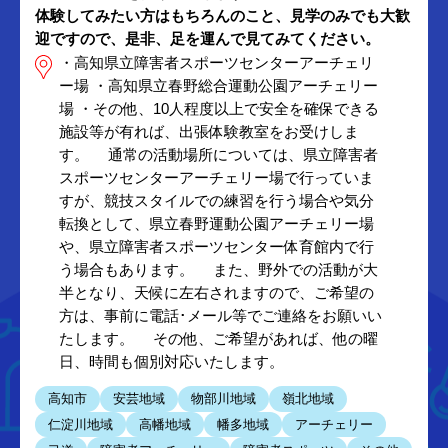
体験してみたい方はもちろんのこと、見学のみでも大歓
迎ですので、是非、足を運んで見てみてください。
・高知県立障害者スポーツセンターアーチェリ
ー場 ・高知県立春野総合運動公園アーチェリー
場 ・その他、10人程度以上で安全を確保できる
施設等が有れば、出張体験教室をお受けしま
す。 通常の活動場所については、県立障害者
スポーツセンターアーチェリー場で行っていま
すが、競技スタイルでの練習を行う場合や気分
転換として、県立春野運動公園アーチェリー場
や、県立障害者スポーツセンター体育館内で行
う場合もあります。 また、野外での活動が大
半となり、天候に左右されますので、ご希望の
方は、事前に電話･メール等でご連絡をお願いい
たします。 その他、ご希望があれば、他の曜
日、時間も個別対応いたします。
高知市
安芸地域
物部川地域
嶺北地域
仁淀川地域
高幡地域
幡多地域
アーチェリー