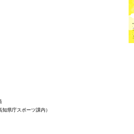
局
高知県庁スポーツ課内）