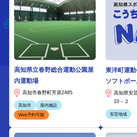
高知県立春野総合運動公園屋
東洋町運
内運動場
ソフトボー
高知市春野町芳原2485
高知県安
10－２
高知市
屋内施設
安芸地域
Web予約可能