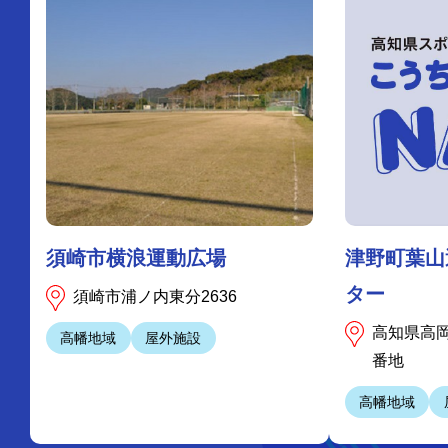
須崎市横浪運動広場
津野町葉山
ター
須崎市浦ノ内東分2636
高知県高岡
高幡地域
屋外施設
番地
高幡地域