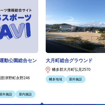
運動公園総合セン
大月町総合グラウンド
幡多郡大月町弘見2570
郡津野町永野246
幡多地域
屋外施設
屋外施設
屋内施設