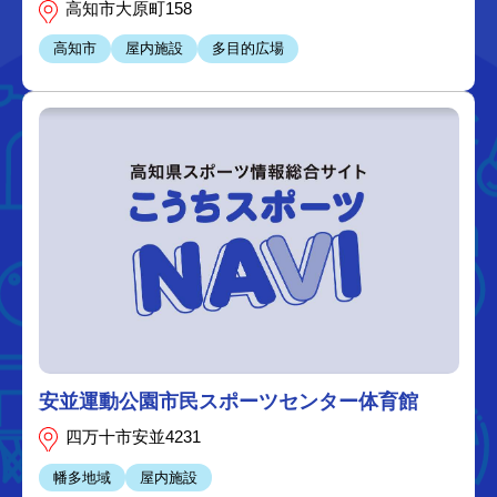
高知市大原町158
高知市
屋内施設
多目的広場
安並運動公園市民スポーツセンター体育館
四万十市安並4231
幡多地域
屋内施設