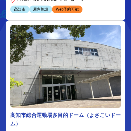
高知市
屋内施設
Web予約可能
高知市総合運動場多目的ドーム（よさこいドー
ム）