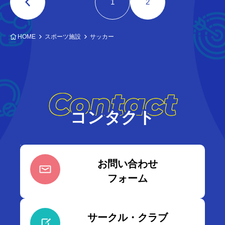
1
2
HOME
スポーツ施設
サッカー
Contact
コンタクト
お問い合わせ
フォーム
サークル・クラブ