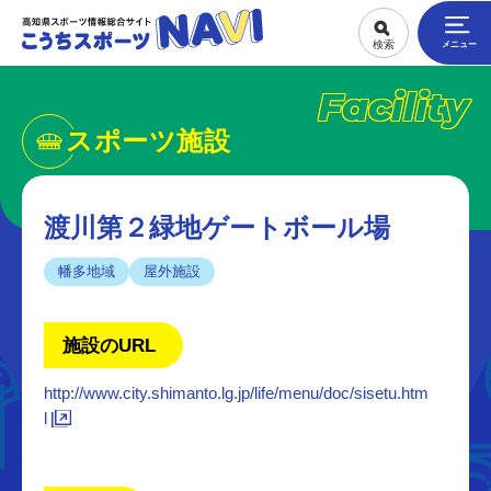
Facility
スポーツ施設
渡川第２緑地ゲートボール場
幡多地域
屋外施設
施設のURL
http://www.city.shimanto.lg.jp/life/menu/doc/sisetu.htm
l