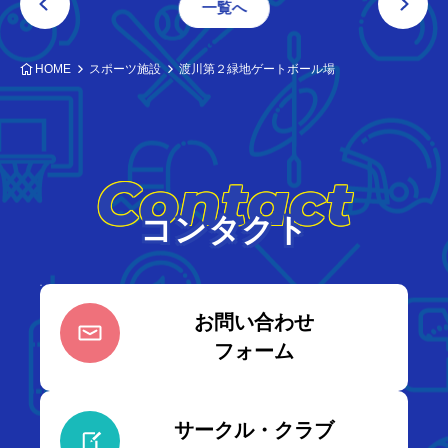
一覧へ
HOME
スポーツ施設
渡川第２緑地ゲートボール場
Contact
コンタクト
お問い合わせ
フォーム
サークル・クラブ