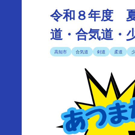
令和８年度 
道・合気道・
高知市
合気道
剣道
柔道