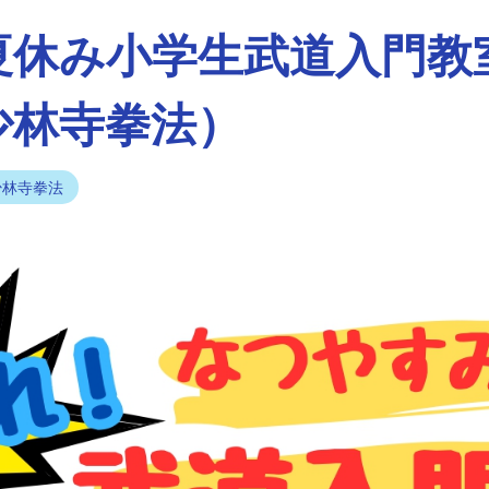
夏休み小学生武道入門教
少林寺拳法）
少林寺拳法