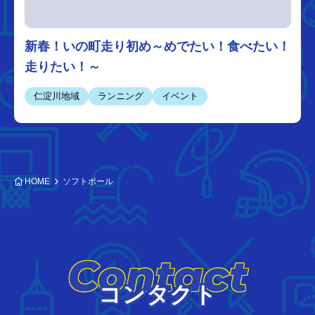
新春！いの町走り初め～めでたい！食べたい！
走りたい！～
仁淀川地域
ランニング
イベント
HOME
ソフトボール
Contact
コンタクト