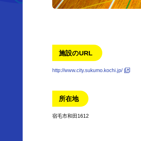
施設のURL
http://www.city.sukumo.kochi.jp/
所在地
宿毛市和田1612