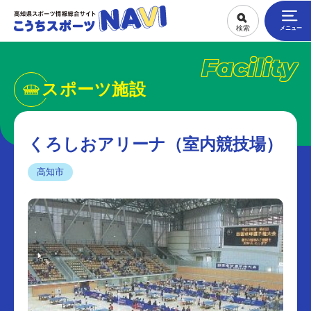
Facility
スポーツ施設
くろしおアリーナ（室内競技場）
高知市