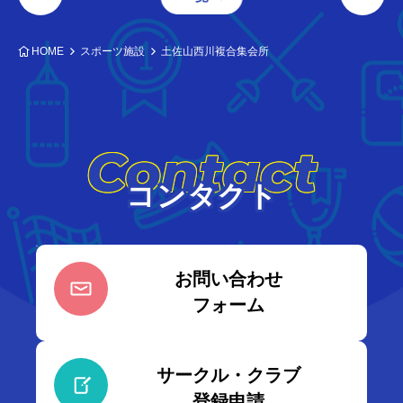
HOME
スポーツ施設
土佐山西川複合集会所
Contact
コンタクト
お問い合わせ
フォーム
サークル・クラブ
登録申請