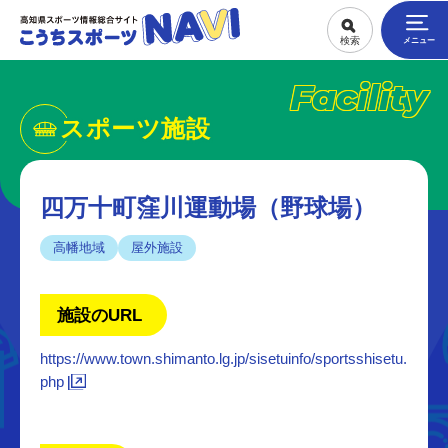
Facility
スポーツ施設
四万十町窪川運動場（野球場）
高幡地域
屋外施設
施設のURL
https://www.town.shimanto.lg.jp/sisetuinfo/sportsshisetu.
php