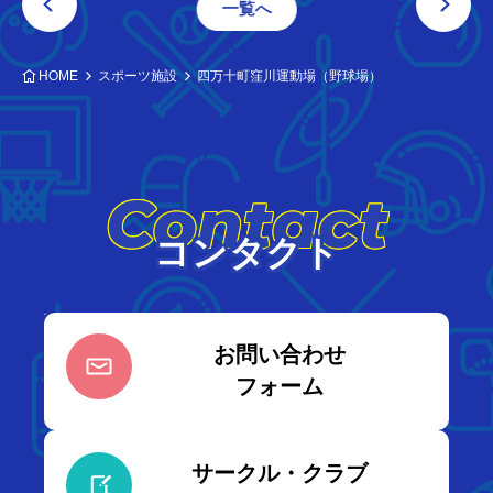
一覧へ
HOME
スポーツ施設
四万十町窪川運動場（野球場）
Contact
コンタクト
お問い合わせ
フォーム
サークル・クラブ