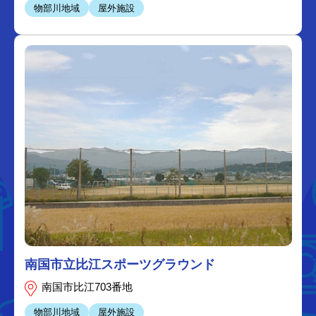
物部川地域
屋外施設
南国市立比江スポーツグラウンド
南国市比江703番地
物部川地域
屋外施設