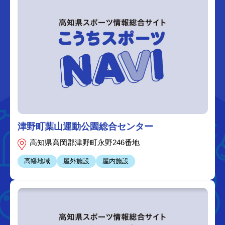
津野町葉山運動公園総合センター
高知県高岡郡津野町永野246番地
高幡地域
屋外施設
屋内施設