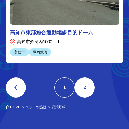
高知市東部総合運動場多目的ドーム
高知市介良丙1000－１
高知市
屋内施設
1
2
HOME
スポーツ施設
硬式野球