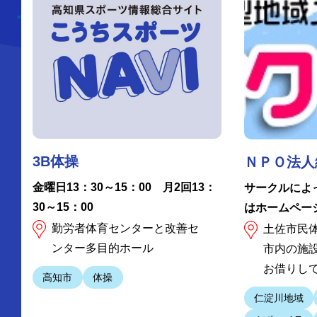
3B体操
ＮＰＯ法人
金曜日13：30～15：00 月2回13：
サークルによ
30～15：00
はホームペー
勤労者体育センターと改善セ
土佐市民
ンター多目的ホール
市内の施
お借りし
高知市
体操
仁淀川地域