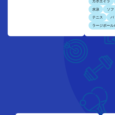
カポエイラ
水泳
ソフ
テニス
バ
ラージボール