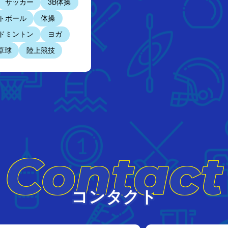
サッカー
3B体操
トボール
体操
ドミントン
ヨガ
卓球
陸上競技
Contact
コンタクト