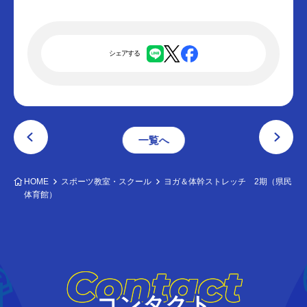
シェアする
一覧へ
HOME
スポーツ教室・スクール
ヨガ＆体幹ストレッチ 2期（県民
体育館）
Contact
コンタクト