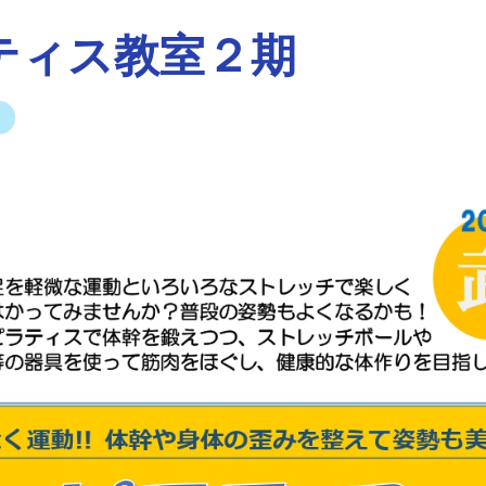
ティス教室２期
ス