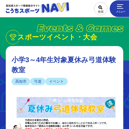
Events & Games
スポーツイベント・大会
小学3～4年生対象夏休み弓道体験
教室
高知市
弓道
イベント