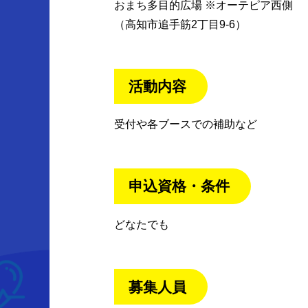
おまち多目的広場 ※オーテピア西側
（高知市追手筋2丁目9-6）
活動内容
受付や各ブースでの補助など
申込資格・条件
どなたでも
募集人員