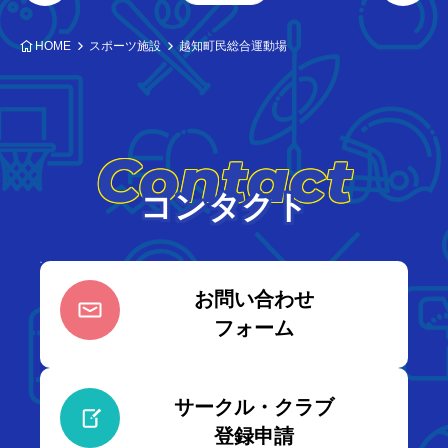
HOME
スポーツ施設
越知町民総合運動場
Contact
コンタクト
お問い合わせ
フォーム
サークル・クラブ
登録申請