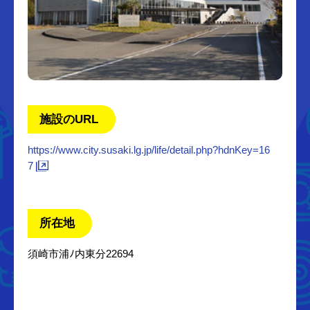
施設のURL
https://www.city.susaki.lg.jp/life/detail.php?hdnKey=16
7
所在地
須崎市浦ﾉ内東分22694