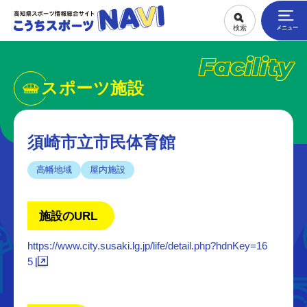
Facility
スポーツ施設
須崎市立市民体育館
高幡地域
屋内施設
施設のURL
https://www.city.susaki.lg.jp/life/detail.php?hdnKey=16
5