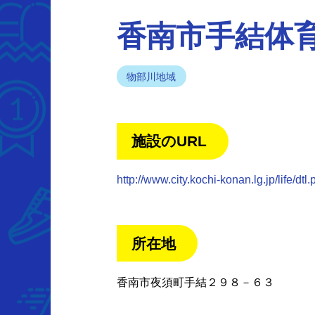
香南市手結体
物部川地域
施設のURL
http://www.city.kochi-konan.lg.jp/life/
所在地
香南市夜須町手結２９８－６３