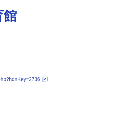
育館
dtl.php?hdnKey=2736