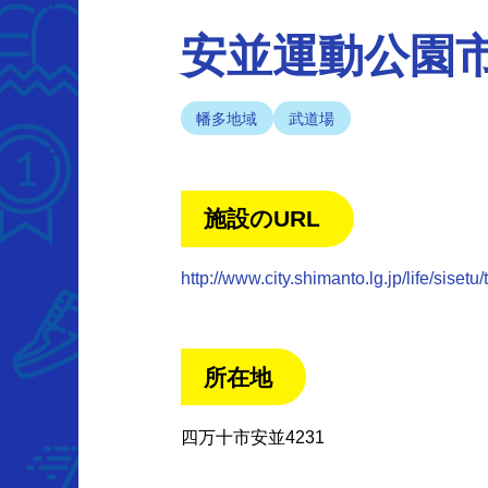
安並運動公園
幡多地域
武道場
施設のURL
http://www.city.shimanto.lg.jp/life/sisetu
所在地
四万十市安並4231