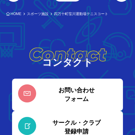
HOME
スポーツ施設
四万十町窪川運動場テニスコート
Contact
コンタクト
お問い合わせ
フォーム
サークル・クラブ
登録申請