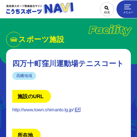
Facility
スポーツ施設
四万十町窪川運動場テニスコート
高幡地域
施設のURL
http://www.town.shimanto.lg.jp/
所在地