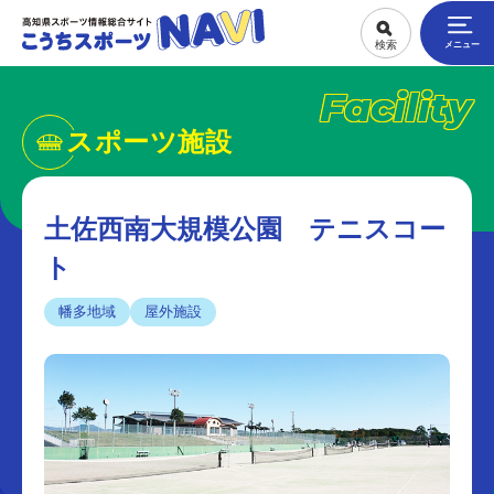
Facility
スポーツ施設
土佐西南大規模公園 テニスコー
ト
幡多地域
屋外施設