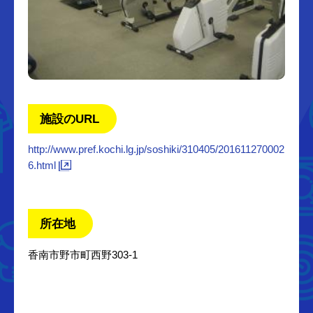
施設のURL
http://www.pref.kochi.lg.jp/soshiki/310405/201611270002
6.html
所在地
香南市野市町西野303-1