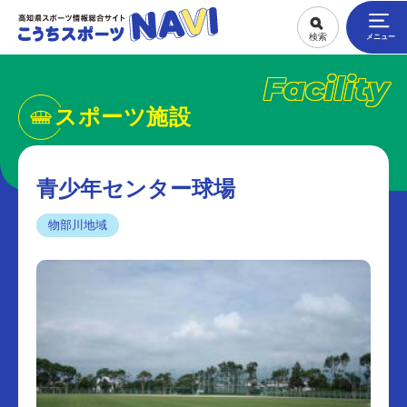
Facility
スポーツ施設
青少年センター球場
物部川地域