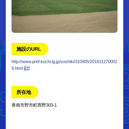
施設のURL
http://www.pref.kochi.lg.jp/soshiki/310405/201611270002
6.html
所在地
香南市野市町西野303-1