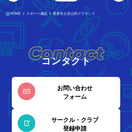
HOME
スポーツ施設
香美市土佐山田グラウンド
Contact
コンタクト
お問い合わせ
フォーム
サークル・クラブ
登録申請