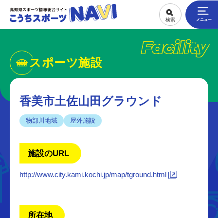
Facility
スポーツ施設
香美市土佐山田グラウンド
物部川地域
屋外施設
施設のURL
http://www.city.kami.kochi.jp/map/tground.html
所在地