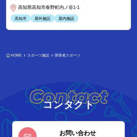
高知県高知市春野町内ノ谷1-1
高知市
屋外施設
屋内施設
HOME
スポーツ施設
障害者スポーツ
Contact
コンタクト
お問い合わせ