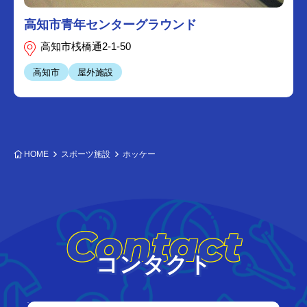
高知市青年センターグラウンド
高知市桟橋通2-1-50
高知市
屋外施設
HOME
スポーツ施設
ホッケー
Contact
コンタクト