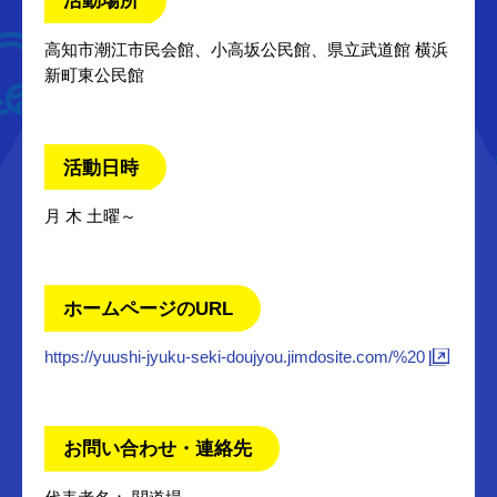
活動場所
高知市潮江市民会館、小高坂公民館、県立武道館 横浜
新町東公民館
活動日時
月 木 土曜～
ホームページのURL
https://yuushi-jyuku-seki-doujyou.jimdosite.com/%20
お問い合わせ・連絡先