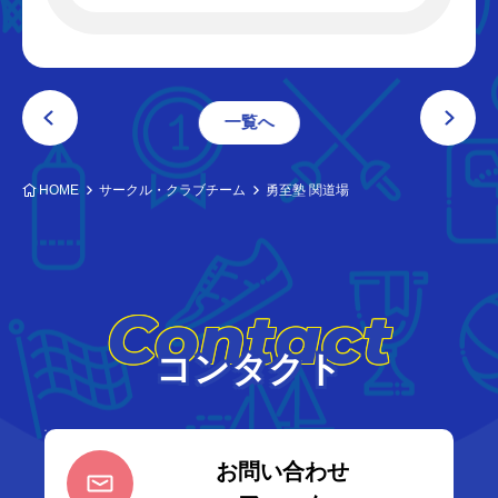
一覧へ
HOME
サークル・クラブチーム
勇至塾 関道場
Contact
コンタクト
お問い合わせ