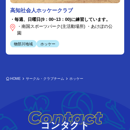
高知社会人ホッケークラブ
・毎週、日曜日(9：00~13：00)に練習しています。
・南国スポーツパーク(主活動場所) ・あけぼの公
園
物部川地域
ホッケー
HOME
サークル・クラブチーム
ホッケー
Contact
コンタクト