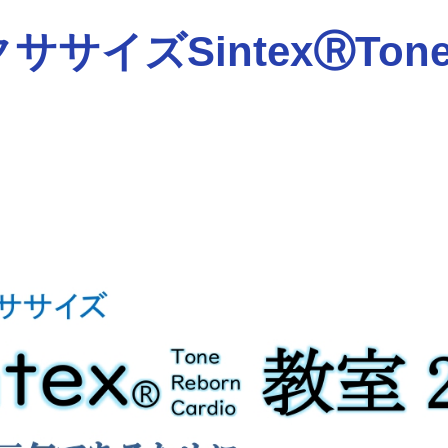
イズSintexⓇToneRe