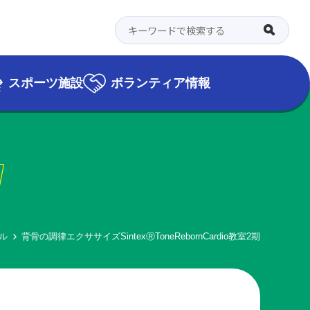
スポーツ施設
ボランティア情報
l
ル
背骨の調律エクササイズSintexⓇToneRebornCardio教室2期